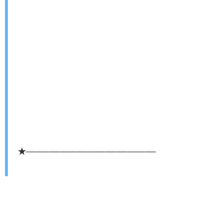
★───────────────────────