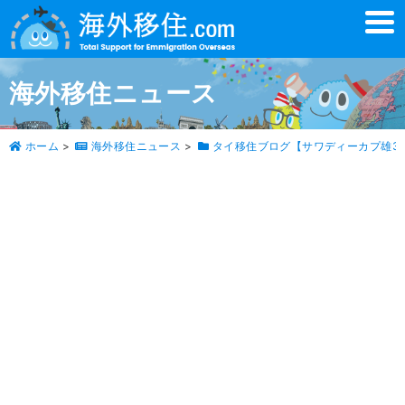
t
o
g
g
l
海外移住ニュース
e
n
a
v
ホーム
>
海外移住ニュース
>
タイ移住ブログ【サワディーカプ雄3
i
g
a
t
i
o
n