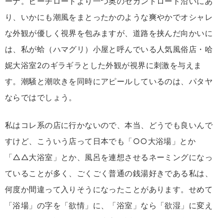
ーナ。ビーチロードより一つ奥のセカンドロード沿いにあ
り、いかにも潮風をまとったかのような爽やかでオシャレ
な外観が優しく視界を包みますが、道路を挟んだ向かいに
は、私が蛤（ハマグリ）小屋と呼んでいる人気風俗店・哈
妮大浴室2のギラギラとした外観が視界に刺激を与えま
す。潮騒と潮吹きを同時にアピールしているのは、パタヤ
ならではでしょう。
私はコレ系の店に行かないので、本当、どうでも良いんで
すけど、こういう店って日本でも「○○大浴場」とか
「△△大浴室」とか、風呂を連想させるネーミングになっ
ていることが多く、ごくごく普通の銭湯好きである私は、
何度か間違って入りそうになったことがあります。せめて
「浴場」の字を「欲情」に、「浴室」なら「欲湿」に変え