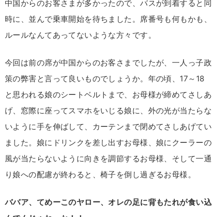
中国からのお客さまが多かったので、バスが到着すると同
時に、並んで乗車開始を待ちました。席番号も何もかも、
ルールなんてあってないような方々です。
今回は前の席が中国からのお客さまでしたが、一人っ子政
策の弊害と言って良いものでしょうか。年の頃、17～18
と思われる娘のシートベルトまで、お母様が締めてさしあ
げ、窓際に座ってスマホをいじる娘に、外の光が当たらな
いように手を伸ばして、カーテンまで閉めてさしあげてい
ました。娘にドリンクを差し出すお母様、娘にクーラーの
風が当たらないように向きを調節するお母様、そして一通
り娘への配慮が終わると、椅子を倒し過ぎるお母様。
ババア、てめーこのヤロー、オレの足に背もたれが食い込