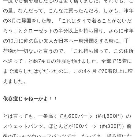
一度でも袖を通したものは全て捨てました。それでも、こ
の量。なんだって、こんなに買ったんだろ。しかも、昨年
の3月に帰国をした際、「これはタイで着ることがないだ
ろう」とクローゼットの半分以上を持ち帰り、さらに昨年
の10月に仲の良い知人が日本へ一時帰国をする時に、手
荷物が一切ないと言うので、「これ持ち帰って、この住所
へ送って」と約7キロの洋服を預けました。全部で15着に
まで減らしたはずだったのに、この4ヶ月で70着以上に増
えました。
依存症じゃねーかよ！！
とは言っても、一番高くても600バーツ（約1,800円）の
スウェットパンツ。ほとんどが100バーツ（約300円）前
後のTシャツやハーフパンツです。だってさ、帰る頃にな