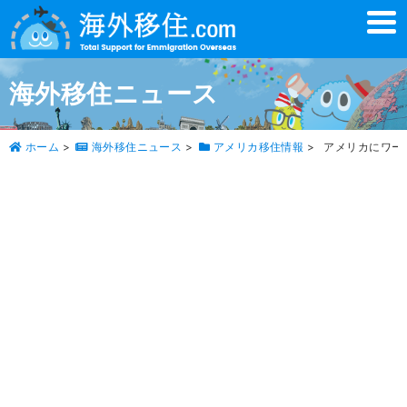
t
o
g
g
l
海外移住ニュース
e
n
a
v
ホーム
>
海外移住ニュース
>
アメリカ移住情報
>
アメリカにワー
i
g
a
t
i
o
n