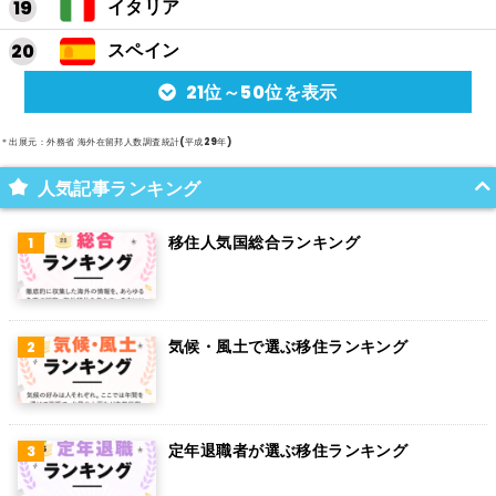
イタリア
スペイン
21位～50位を表示
アルゼンチン
メキシコ
＊出展元：外務省 海外在留邦人数調査統計(平成29年)
スイス
人気記事ランキング
インド
移住人気国総合ランキング
オランダ
ベルギー
気候・風土で選ぶ移住ランキング
グアム
パラグアイ
アラブ首長国連邦
定年退職者が選ぶ移住ランキング
スウェーデン