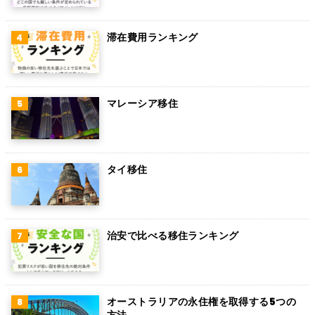
ペルー
滞在費用ランキング
ボリビア
カンボジア
オーストリア
マレーシア移住
ロシア
ミャンマー
タイ移住
アイルランド
トルコ
治安で比べる移住ランキング
フィンランド
チェコ
チリ
オーストラリアの永住権を取得する5つの