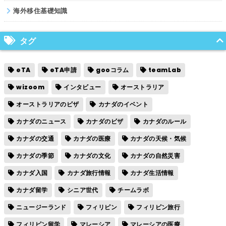
海外移住基礎知識
タグ
eTA
eTA申請
gooコラム
teamLab
wizoom
インタビュー
オーストラリア
オーストラリアのビザ
カナダのイベント
カナダのニュース
カナダのビザ
カナダのルール
カナダの交通
カナダの医療
カナダの天候・気候
カナダの季節
カナダの文化
カナダの自然災害
カナダ入国
カナダ旅行情報
カナダ生活情報
カナダ留学
シニア世代
チームラボ
ニュージーランド
フィリピン
フィリピン旅行
フィリピン留学
マレーシア
マレーシアの医療