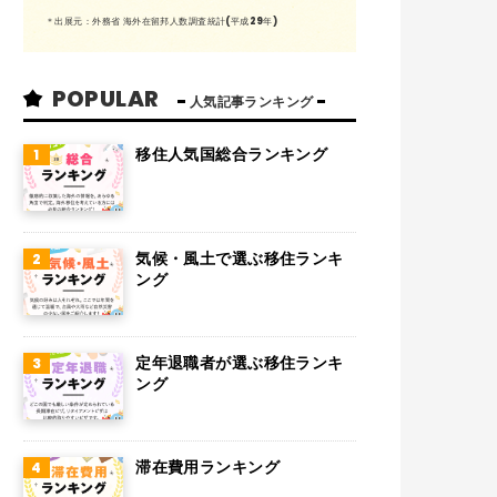
メキシコ
＊出展元：外務省 海外在留邦人数調査統計(平成29年)
スイス
POPULAR
インド
人気記事ランキング
オランダ
移住人気国総合ランキング
ベルギー
グアム
気候・風土で選ぶ移住ランキ
パラグアイ
ング
アラブ首長国連邦
スウェーデン
定年退職者が選ぶ移住ランキ
ング
ペルー
ボリビア
滞在費用ランキング
カンボジア