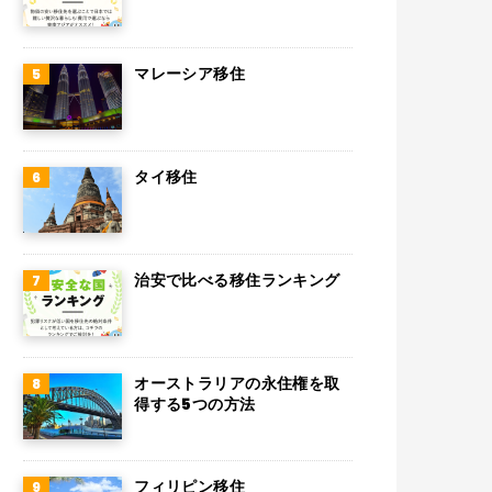
オーストリア
マレーシア移住
ロシア
ミャンマー
アイルランド
タイ移住
トルコ
フィンランド
治安で比べる移住ランキング
チェコ
チリ
デンマーク
オーストラリアの永住権を取
得する5つの方法
ハンガリー
ポーランド
フィリピン移住