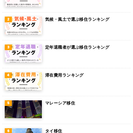
ベルギー
気候・風土で選ぶ移住ランキング
グアム
パラグアイ
アラブ首長国連邦
定年退職者が選ぶ移住ランキング
スウェーデン
ペルー
滞在費用ランキング
ボリビア
カンボジア
オーストリア
マレーシア移住
ロシア
ミャンマー
タイ移住