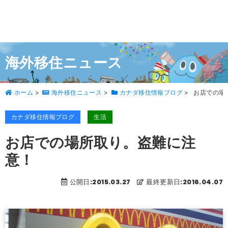
海外移住ニュース
ホーム
>
海外移住ニュース
>
カナダ移住情報ブログ
>
お店での場
カナダ移住情報ブログ
生活
お店での場所取り。盗難に注
意！
公開日:2015.03.27
最終更新日:2016.04.07