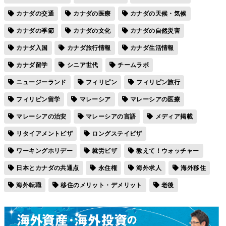
カナダの交通
カナダの医療
カナダの天候・気候
カナダの季節
カナダの文化
カナダの自然災害
カナダ入国
カナダ旅行情報
カナダ生活情報
カナダ留学
シニア世代
チームラボ
ニュージーランド
フィリピン
フィリピン旅行
フィリピン留学
マレーシア
マレーシアの医療
マレーシアの治安
マレーシアの言語
メディア掲載
リタイアメントビザ
ロングステイビザ
ワーキングホリデー
就労ビザ
教えて！ウォッチャー
日本とカナダの共通点
永住権
海外求人
海外移住
海外転職
移住のメリット・デメリット
老後