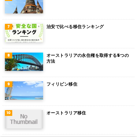
アイルランド
トルコ
治安で比べる移住ランキング
フィンランド
チェコ
チリ
オーストラリアの永住権を取得する5つの
方法
デンマーク
ハンガリー
フィリピン移住
ポーランド
南アフリカ
オーストラリア移住
サウジアラビア
コロンビア