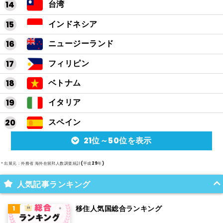
台湾
インドネシア
ニュージーランド
フィリピン
ベトナム
イタリア
スペイン
21位～50位を表示
アルゼンチン
メキシコ
＊出展元：外務省 海外在留邦人数調査統計(平成29年)
スイス
人気記事ランキング
インド
移住人気国総合ランキング
オランダ