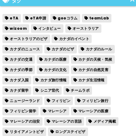
タグ
eTA
eTA申請
gooコラム
teamLab
wizoom
インタビュー
オーストラリア
オーストラリアのビザ
カナダのイベント
カナダのニュース
カナダのビザ
カナダのルール
カナダの交通
カナダの医療
カナダの天候・気候
カナダの季節
カナダの文化
カナダの自然災害
カナダ入国
カナダ旅行情報
カナダ生活情報
カナダ留学
シニア世代
チームラボ
ニュージーランド
フィリピン
フィリピン旅行
フィリピン留学
マレーシア
マレーシアの医療
マレーシアの治安
マレーシアの言語
メディア掲載
リタイアメントビザ
ロングステイビザ