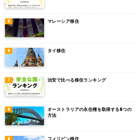
カンボジア
オーストリア
マレーシア移住
ロシア
ミャンマー
タイ移住
アイルランド
トルコ
治安で比べる移住ランキング
フィンランド
チェコ
チリ
オーストラリアの永住権を取得する5つの
方法
デンマーク
ハンガリー
フィリピン移住