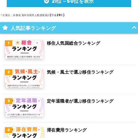
21位～50位を表示
アルゼンチン
メキシコ
＊出展元：外務省 海外在留邦人数調査統計(平成29年)
スイス
人気記事ランキング
インド
移住人気国総合ランキング
オランダ
ベルギー
気候・風土で選ぶ移住ランキング
グアム
パラグアイ
アラブ首長国連邦
定年退職者が選ぶ移住ランキング
スウェーデン
ペルー
滞在費用ランキング
ボリビア