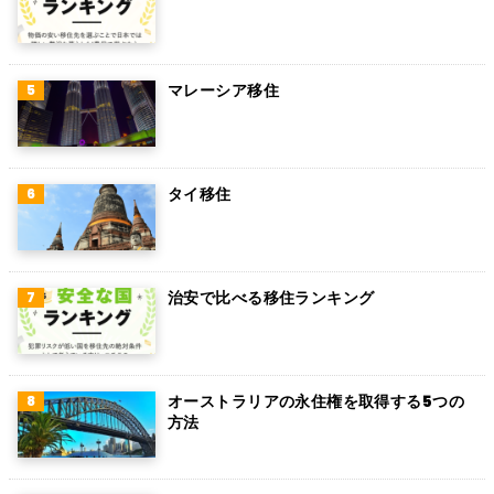
ボリビア
カンボジア
オーストリア
マレーシア移住
ロシア
ミャンマー
タイ移住
アイルランド
トルコ
治安で比べる移住ランキング
フィンランド
チェコ
チリ
オーストラリアの永住権を取得する5つの
方法
デンマーク
ハンガリー