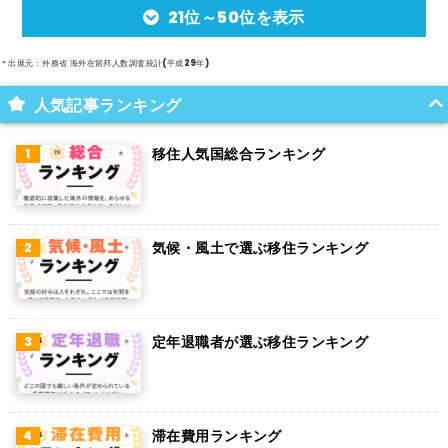
21位～50位を表示
アルゼンチン
メキシコ
＊出展元：外務省 海外在留邦人数調査統計(平成29年)
スイス
人気記事ランキング
インド
移住人気国総合ランキング
オランダ
ベルギー
気候・風土で選ぶ移住ランキング
グアム
パラグアイ
アラブ首長国連邦
定年退職者が選ぶ移住ランキング
スウェーデン
ペルー
滞在費用ランキング