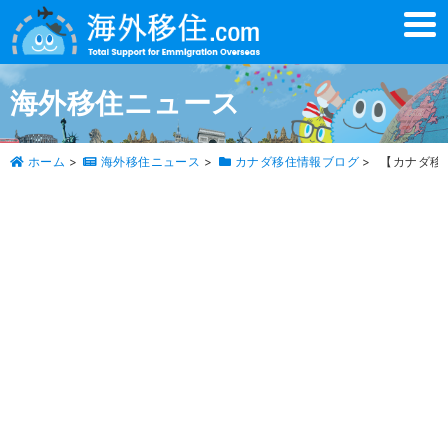
t
o
g
g
l
海外移住ニュース
e
n
a
v
ホーム
>
海外移住ニュース
>
カナダ移住情報ブログ
>
【カナダ移
i
g
a
t
i
o
n