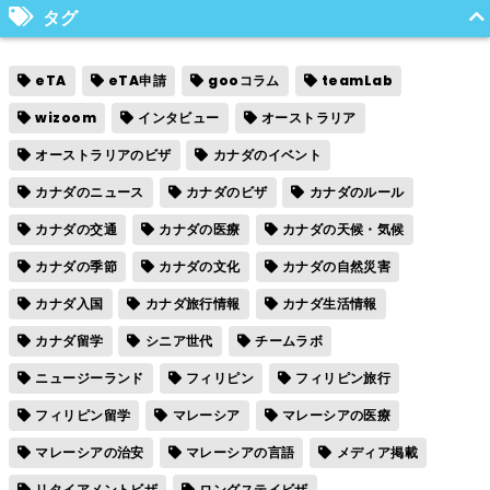
タグ
eTA
eTA申請
gooコラム
teamLab
wizoom
インタビュー
オーストラリア
オーストラリアのビザ
カナダのイベント
カナダのニュース
カナダのビザ
カナダのルール
カナダの交通
カナダの医療
カナダの天候・気候
カナダの季節
カナダの文化
カナダの自然災害
カナダ入国
カナダ旅行情報
カナダ生活情報
カナダ留学
シニア世代
チームラボ
ニュージーランド
フィリピン
フィリピン旅行
フィリピン留学
マレーシア
マレーシアの医療
マレーシアの治安
マレーシアの言語
メディア掲載
リタイアメントビザ
ロングステイビザ