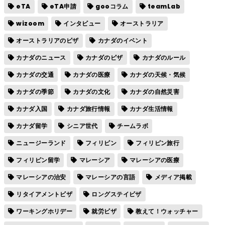
eTA
eTA申請
gooコラム
teamLab
wizoom
インタビュー
オーストラリア
オーストラリアのビザ
カナダのイベント
カナダのニュース
カナダのビザ
カナダのルール
カナダの交通
カナダの医療
カナダの天候・気候
カナダの季節
カナダの文化
カナダの自然災害
カナダ入国
カナダ旅行情報
カナダ生活情報
カナダ留学
シニア世代
チームラボ
ニュージーランド
フィリピン
フィリピン旅行
フィリピン留学
マレーシア
マレーシアの医療
マレーシアの治安
マレーシアの言語
メディア掲載
リタイアメントビザ
ロングステイビザ
ワーキングホリデー
就労ビザ
教えて！ウォッチャー