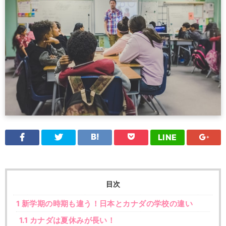
LINE
目次
1
新学期の時期も違う！日本とカナダの学校の違い
1.1
カナダは夏休みが長い！