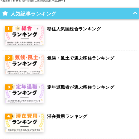
＊出展元：外務省 海外在留邦人数調査統計(平成29年)
スイス
人気記事ランキング
インド
移住人気国総合ランキング
オランダ
ベルギー
気候・風土で選ぶ移住ランキング
グアム
パラグアイ
アラブ首長国連邦
定年退職者が選ぶ移住ランキング
スウェーデン
ペルー
滞在費用ランキング
ボリビア
カンボジア