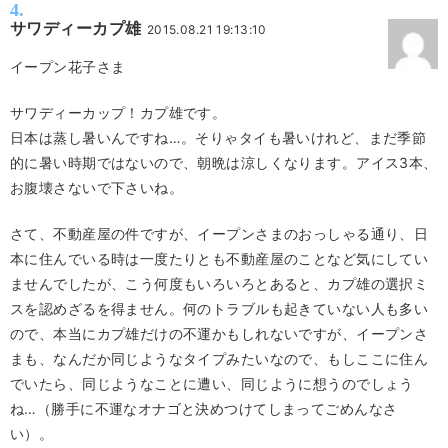
サワディーカプ雄
2015.08.21 19:13:10
イープン花子さま
サワディーカップ！カプ雄です。
日本は蒸し暑いんですね…。そりゃタイも暑いけれど、まだ季節
的に暑い時期ではないので、朝晩は涼しくなります。アイス3本、
お腹壊さないで下さいね。
さて、不動産屋の件ですが、イープンさまのおっしゃる通り、日
本に住んでいる時は一度たりとも不動産屋のことなど気にしてい
ませんでしたが、こう何度もいろいろとあると、カプ雄の選択ミ
スを認めざるを得ません。何のトラブルも起きていない人も多い
ので、本当にカプ雄だけの不運かもしれないですが、イープンさ
まも、なんだか同じようなタイプみたいなので、もしここに住ん
でいたら、同じようなことに遭い、同じように想うのでしょう
ね…（勝手に不運なオナゴと決めつけてしまってごめんなさ
い）。