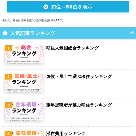
21位～50位を表示
アルゼンチン
メキシコ
＊出展元：外務省 海外在留邦人数調査統計(平成29年)
スイス
人気記事ランキング
インド
移住人気国総合ランキング
オランダ
ベルギー
気候・風土で選ぶ移住ランキング
グアム
パラグアイ
アラブ首長国連邦
定年退職者が選ぶ移住ランキング
スウェーデン
ペルー
滞在費用ランキング