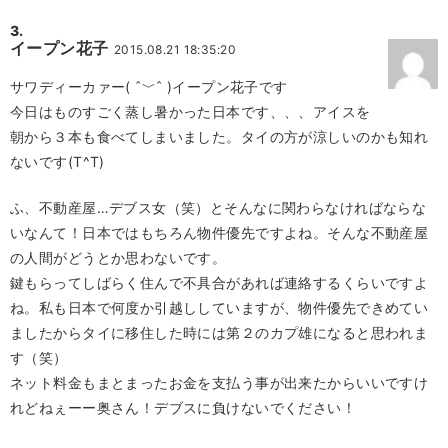
イープン花子
2015.08.21 18:35:20
サワディーカァー( ˆ﹀ˆ )イープン花子です
今日はものすごく蒸し暑かった日本です、、、アイスを
朝から３本も食べてしまいました。タイの方が涼しいのかも知れ
ないです(T^T)
ふ、不動産屋…デブス女（笑）とそんなに関わらなければならな
いなんて！日本ではもちろん物件優先ですよね。そんな不動産屋
の人間がどうとか思わないです。
鍵もらってしばらく住んで不具合があれば連絡するくらいですよ
ね。私も日本で何度か引越ししていますが、物件優先できめてい
ましたからタイに移住した時には第２のカプ雄になると思われま
す（笑）
ネット料金もまとまったお金を支払う事が出来たからいいですけ
れどねぇーー奥さん！デブスに負けないでください！